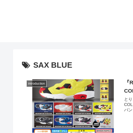
SAX BLUE
『R
introduction
C
とり 
CO
バン