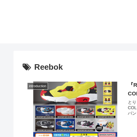
Reebok
『R
introduction
C
とり 
CO
バン