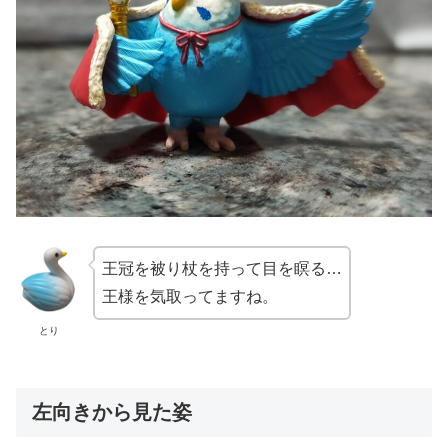
王冠を被り杖を持って目を瞑る…
王様を気取ってますね。
とり
左向きから見た姿