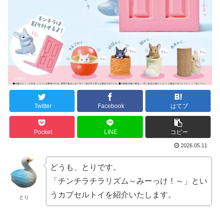
Twitter
Facebook
はてブ
Pocket
LINE
コピー
2026.05.11
どうも、とりです。
「チンチラチラリズム～みーっけ！～」とい
うカプセルトイを紹介いたします。
とり