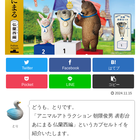
Twitter
Facebook
はてブ
Pocket
LINE
コピー
2024.11.15
どうも、とりです。
「アニマルアトラクション 朝隈俊男
表彰台
あにまる 仏蘭西編」というカプセルトイを
とり
紹介いたします。