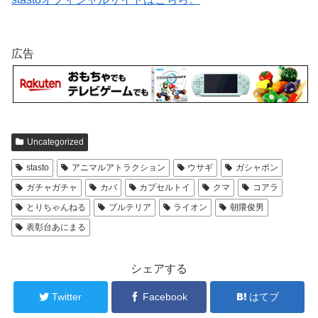
広告
Uncategorized
stasto
アニマルアトラクション
ウサギ
ガシャポン
ガチャガチャ
カバ
カプセルトイ
クマ
コアラ
とりちゃんねる
ブルテリア
ライオン
朝隈俊男
表彰台あにまる
シェアする
Twitter
Facebook
はてブ