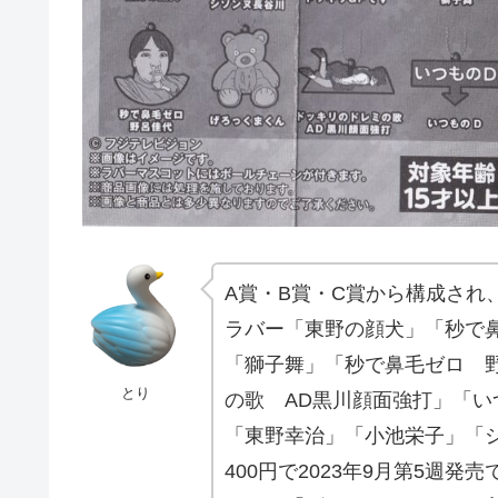
A賞・B賞・C賞から構成され
ラバー「東野の顔犬」「秒で
「獅子舞」「秒で鼻毛ゼロ 
とり
の歌 AD黒川顔面強打」「い
「東野幸治」「小池栄子」「シ
400円で2023年9月第5週発売