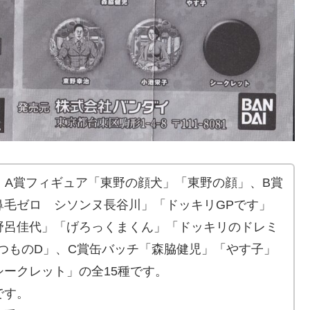
、A賞フィギュア「東野の顔犬」「東野の顔」、B賞
鼻毛ゼロ シソンヌ長谷川」「ドッキリGPです」
野呂佳代」「げろっくまくん」「ドッキリのドレミ
つものD」、C賞缶バッチ「森脇健児」「やす子」
ークレット」の全15種です。
です。