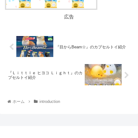
広告
『目からBeam☆』のカプセルトイ紹介
『Ｌｉｔｔｌｅ ヒヨコ Ｌｉｇｈｔ』のカ
プセルトイ紹介
ホーム
introduction