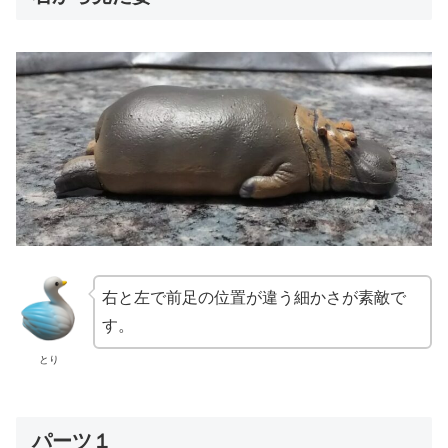
右と左で前足の位置が違う細かさが素敵で
す。
とり
パーツ１