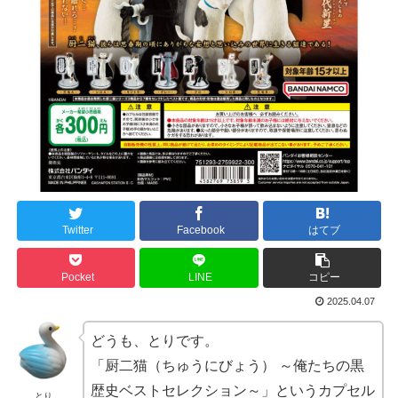
Twitter
Facebook
はてブ
Pocket
LINE
コピー
2025.04.07
どうも、とりです。
「厨二猫（ちゅうにびょう） ～俺たちの黒
歴史ベストセレクション～」というカプセル
とり