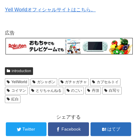
Yell Worldオフィシャルサイトはこちら。
広告
introduction
YellWorld
ガシャポン
ガチャガチャ
カプセルトイ
コイマン
とりちゃんねる
のごい
丹頂
白写り
紅白
シェアする
Twitter
Facebook
はてブ