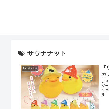
サウナナット
『
introduction
カ
とり
ダー
ンク
ル 