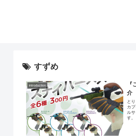
すずめ
『
introduction
介
とり
カプ
ルサ
す。 